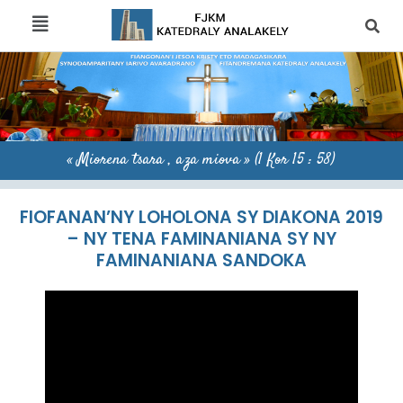
« Miorena tsara , aza miova » (1 Kor 15 : 58)
FIOFANAN’NY LOHOLONA SY DIAKONA 2019
– NY TENA FAMINANIANA SY NY
FAMINANIANA SANDOKA