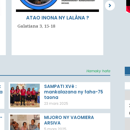
ATAO INONA NY LALÀNA ?
NA
Galatiana 3, 15-18
T
GENESI
Hamaky hafa
:
SAMPATI XVè :
na
mankalazana ny faha-75
taona
23 mars 2025
-
MIJORO NY VAOMIERA
ARSIVA
5 mars 2025