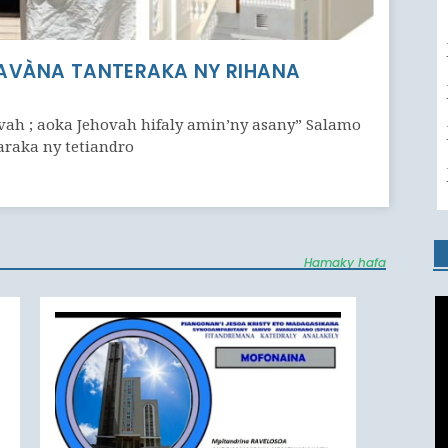
AVÀNA TANTERAKA NY RIHANA
vah ; aoka Jehovah hifaly amin’ny asany” Salamo
araka ny tetiandro
Hamaky hafa