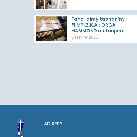
Faha-dimy taonan’ny
FI.MPI.Z.K.A : ORGA
HAMMOND no tanjona
24 février 2025
ADIRESY