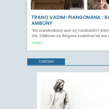
TRANO VADIM-PIANGONANA : R
AMBONY
“Ho mandrakizay anie ny vonihahitr’i Jeho
104, 31Miroso ny dingana voalohan’ny asa 
TOHINY »
TORITENY