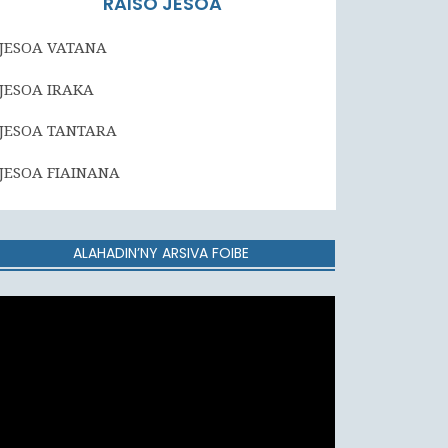
RAISO JESOA
JESOA VATANA
JESOA IRAKA
JESOA TANTARA
JESOA FIAINANA
ALAHADIN’NY ARSIVA FOIBE