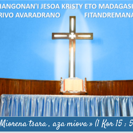
 Miorena tsara , aza miova » (1 Kor 15 : 5