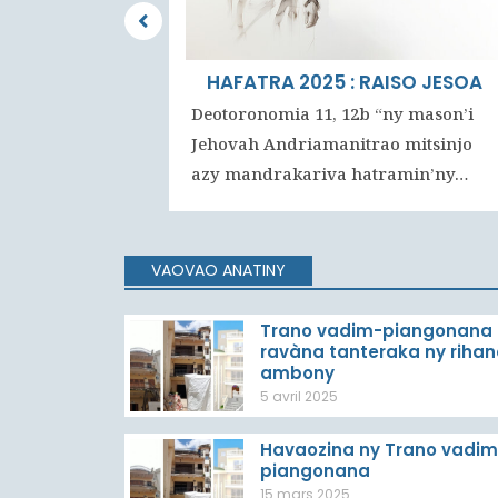
O NY TAVAN'I
HAFATRA 2025 : RAISO JESOA
IAMANITRA
Deotoronomia 11, 12b “ny mason’i
Jehovah Andriamanitrao mitsinjo
azy mandrakariva hatramin’ny…
VAOVAO ANATINY
Trano vadim-piangonana 
ravàna tanteraka ny riha
ambony
5 avril 2025
Havaozina ny Trano vadim
piangonana
15 mars 2025