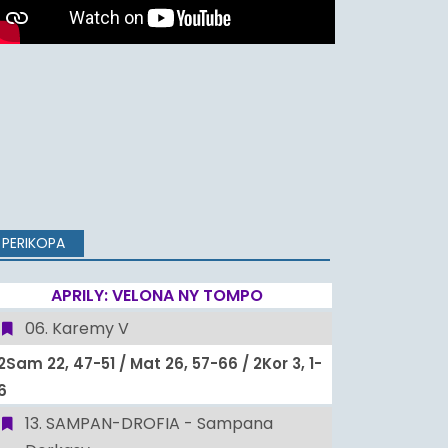
NY FANEKENA
SAO TAKONA AMINA
TAON'ANDRIAMANITRA
JEHOVAH ANDR
AMIN'NY OLOMBELONA
SY 9, 8-17
PERIKOPA
APRILY: VELONA NY TOMPO
06. Karemy V
2Sam 22, 47-51 / Mat 26, 57-66 / 2Kor 3, 1-
6
13. SAMPAN-DROFIA - Sampana