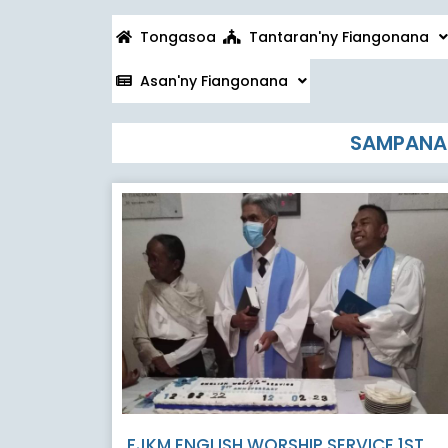
Tongasoa
Tantaran'ny Fiangonana
Asan'ny Fiangonana
SAMPANAS
FJKM ENGLISH WORSHIP SERVICE 1ST