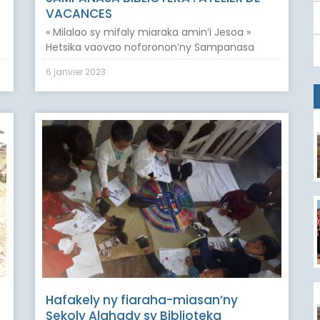
VACANCES
« Milalao sy mifaly miaraka amin’i Jesoa »
Hetsika vaovao noforonon’ny Sampanasa
6 janvier 2023
Hafakely ny fiaraha-miasan’ny
Sekoly Alahady sy Biblioteka