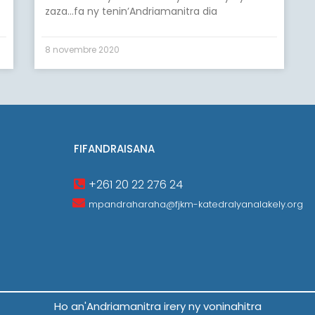
zaza…fa ny tenin’Andriamanitra dia
8 novembre 2020
FIFANDRAISANA
+261 20 22 276 24
mpandraharaha@fjkm-katedralyanalakely.org
Ho an'Andriamanitra irery ny voninahitra