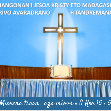
 Miorena tsara , aza miova » (1 Kor 15 : 5