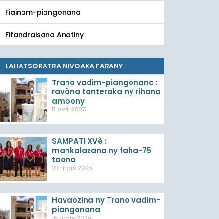
Fiainam-piangonana
Fifandraisana Anatiny
LAHATSORATRA NIVOAKA FARANY
Trano vadim-piangonana :
ravàna tanteraka ny rihana
ambony
5 avril 2025
SAMPATI XVè :
mankalazana ny faha-75
taona
23 mars 2025
Havaozina ny Trano vadim-
piangonana
15 mars 2025