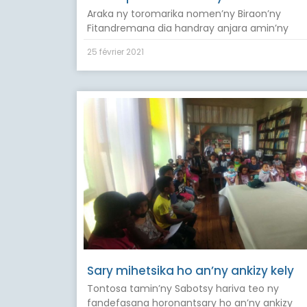
Araka ny toromarika nomen’ny Biraon’ny
Fitandremana dia handray anjara amin’ny
25 février 2021
Sary mihetsika ho an’ny ankizy kely
Tontosa tamin’ny Sabotsy hariva teo ny
fandefasana horonantsary ho an’ny ankizy