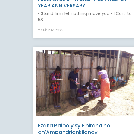
YEAR ANNIVERSARY
« Stand firm let nothing move you » I Cort 15,
58
27 février 2023
Ezaka Baiboly sy Fihirana ho
an’Ampandriankilandy