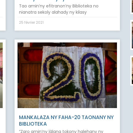
Tao amin’ny efitranon’ny Biblioteka no
nianatra sekoly alahady ny kilasy
25 février 2021
MANKALAZA NY FAHA-20 TAONANY NY
BIBLIOTEKA
“Zaro amin’ny làlana tokony halehany ny