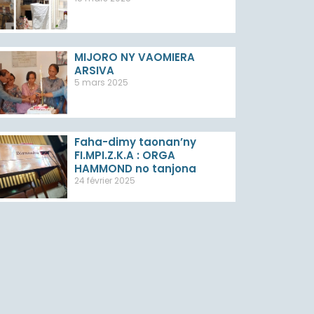
MIJORO NY VAOMIERA
ARSIVA
5 mars 2025
Faha-dimy taonan’ny
FI.MPI.Z.K.A : ORGA
HAMMOND no tanjona
24 février 2025