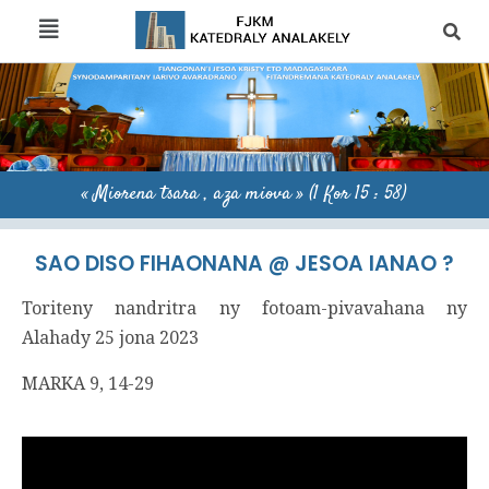
« Miorena tsara , aza miova » (1 Kor 15 : 58)
SAO DISO FIHAONANA @ JESOA IANAO ?
Toriteny nandritra ny fotoam-pivavahana ny
Alahady 25 jona 2023
MARKA 9, 14-29