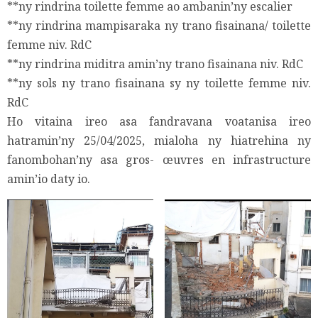
**ny rindrina toilette femme ao ambanin’ny escalier
**ny rindrina mampisaraka ny trano fisainana/ toilette
femme niv. RdC
**ny rindrina miditra amin’ny trano fisainana niv. RdC
**ny sols ny trano fisainana sy ny toilette femme niv.
RdC
Ho vitaina ireo asa fandravana voatanisa ireo
hatramin’ny 25/04/2025, mialoha ny hiatrehina ny
fanombohan’ny asa gros- œuvres en infrastructure
amin’io daty io.