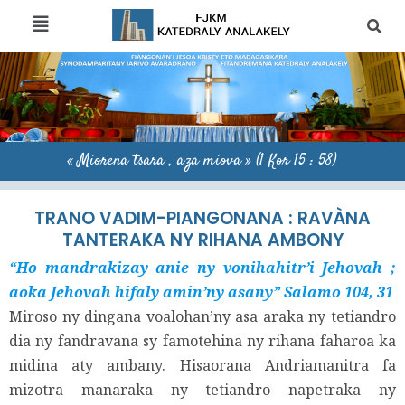
« Miorena tsara , aza miova » (1 Kor 15 : 58)
TRANO VADIM-PIANGONANA : RAVÀNA
TANTERAKA NY RIHANA AMBONY
“Ho mandrakizay anie ny vonihahitr’i Jehovah ;
aoka Jehovah hifaly amin’ny asany” Salamo 104, 31
Miroso ny dingana voalohan’ny asa araka ny tetiandro
dia ny fandravana sy famotehina ny rihana faharoa ka
midina aty ambany. Hisaorana Andriamanitra fa
mizotra manaraka ny tetiandro napetraka ny