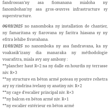
fandrosoan’ny asa fiomanana mialoha ny
fanombohan’ny asa gros-œuvres infrastructure sy
superstructure.
06/03/2025
no nanomboka ny installation de chantier,
ny famaritana sy fiarovana ny faritra hiasana sy ny
efitra lehibe fivavahana.
11/03/2025
no nanomboka ny asa fandravana, ka ny
voakasik’izany dia manaraka ny méthodologie
voarafitra, miala avy any ambony :
**plancher haut R+2 na ny dalle en hourdis ny terrasse
niv. R+3
**ny structure en béton armé poteau sy poutre rehetra
ary ny rindrina ivelany sy anatiny niv. R+2
**ny cage d’escalier principal niv. R+3
**ny balcon en béton armé niv. R+1
**ny escalier extérieur en béton armé