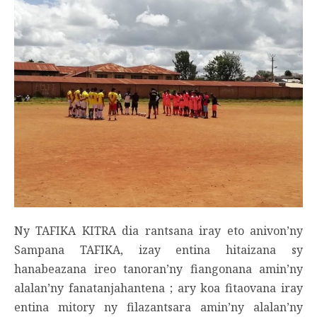
Ny TAFIKA KITRA dia rantsana iray eto anivon’ny
Sampana TAFIKA, izay entina hitaizana sy
hanabeazana ireo tanoran’ny fiangonana amin’ny
alalan’ny fanatanjahantena ; ary koa fitaovana iray
entina mitory ny filazantsara amin’ny alalan’ny