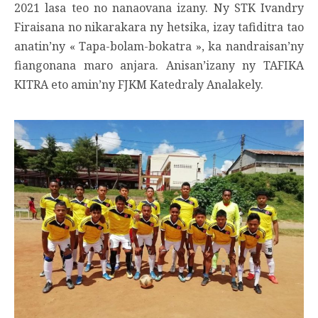
2021 lasa teo no nanaovana izany. Ny STK Ivandry
Firaisana no nikarakara ny hetsika, izay tafiditra tao
anatin’ny « Tapa-bolam-bokatra », ka nandraisan’ny
fiangonana maro anjara. Anisan’izany ny TAFIKA
KITRA eto amin’ny FJKM Katedraly Analakely.