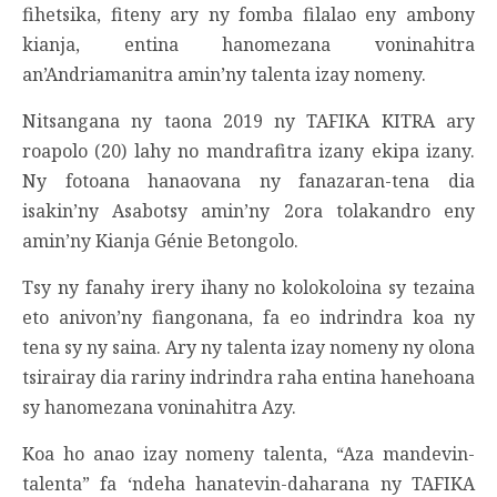
fihetsika, fiteny ary ny fomba filalao eny ambony
kianja, entina hanomezana voninahitra
an’Andriamanitra amin’ny talenta izay nomeny.
Nitsangana ny taona 2019 ny TAFIKA KITRA ary
roapolo (20) lahy no mandrafitra izany ekipa izany.
Ny fotoana hanaovana ny fanazaran-tena dia
isakin’ny Asabotsy amin’ny 2ora tolakandro eny
amin’ny Kianja Génie Betongolo.
Tsy ny fanahy irery ihany no kolokoloina sy tezaina
eto anivon’ny fiangonana, fa eo indrindra koa ny
tena sy ny saina. Ary ny talenta izay nomeny ny olona
tsirairay dia rariny indrindra raha entina hanehoana
sy hanomezana voninahitra Azy.
Koa ho anao izay nomeny talenta, “Aza mandevin-
talenta” fa ‘ndeha hanatevin-daharana ny TAFIKA