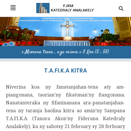
« Miorena tsara , aza miova » (1 Kor 15 : 58)
T.A.FI.K.A KITRA
Niverina koa ny fanatanjahan-tena aty am-
piangonana, taorian’ny fikatonan’ny fiangonana.
Nanatanteraka ny fifaninanana ara-panatanjahan-
tena ny taranja baolina kitra ao amin’ny Sampana
T.A.FI.K.A (Tanora Akon’ny Fiderana Katedraly
Analakely), ka ny sabotsy 21 febroary sy 28 ferboary