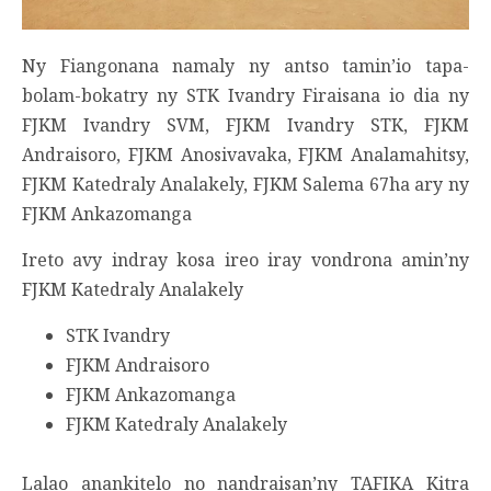
Ny Fiangonana namaly ny antso tamin’io tapa-
bolam-bokatry ny STK Ivandry Firaisana io dia ny
FJKM Ivandry SVM, FJKM Ivandry STK, FJKM
Andraisoro, FJKM Anosivavaka, FJKM Analamahitsy,
FJKM Katedraly Analakely, FJKM Salema 67ha ary ny
FJKM Ankazomanga
Ireto avy indray kosa ireo iray vondrona amin’ny
FJKM Katedraly Analakely
STK Ivandry
FJKM Andraisoro
FJKM Ankazomanga
FJKM Katedraly Analakely
Lalao anankitelo no nandraisan’ny TAFIKA Kitra