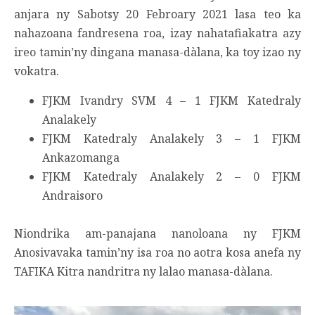
anjara ny Sabotsy 20 Febroary 2021 lasa teo ka
nahazoana fandresena roa, izay nahatafiakatra azy
ireo tamin’ny dingana manasa-dàlana, ka toy izao ny
vokatra.
FJKM Ivandry SVM 4 – 1 FJKM Katedraly
Analakely
FJKM Katedraly Analakely 3 – 1 FJKM
Ankazomanga
FJKM Katedraly Analakely 2 – 0 FJKM
Andraisoro
Niondrika am-panajana nanoloana ny FJKM
Anosivavaka tamin’ny isa roa no aotra kosa anefa ny
TAFIKA Kitra nandritra ny lalao manasa-dàlana.