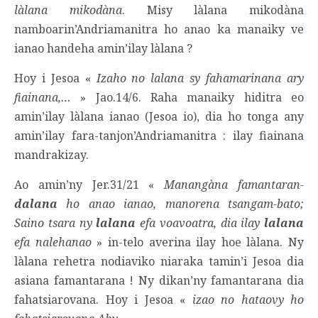
làlana mikodàna
. Misy làlana mikodàna
namboarin’Andriamanitra ho anao ka manaiky ve
ianao handeha amin’ilay làlana ?
Hoy i Jesoa «
Izaho no lalana sy fahamarinana ary
fiainana,…
» Jao.14/6. Raha manaiky hiditra eo
amin’ilay làlana ianao (Jesoa io), dia ho tonga any
amin’ilay fara-tanjon’Andriamanitra : ilay fiainana
mandrakizay.
Ao amin’ny Jer.31/21 «
Manangàna famantaran-
dalana
ho anao ianao, manorena tsangam-bato;
Saino tsara ny
lalana
efa voavoatra, dia ilay
lalana
efa nalehanao
» in-telo averina ilay hoe làlana. Ny
làlana rehetra nodiaviko niaraka tamin’i Jesoa dia
asiana famantarana ! Ny dikan’ny famantarana dia
fahatsiarovana. Hoy i Jesoa «
izao no hataovy ho