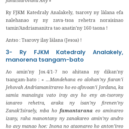
fahatsiarovana Ahy
»
Ry FJKM Katedraly Analakely, tsarovy ny làlana efa
nalehanao sy ny zava-tsoa rehetra noraisinao
tamin’Andriamanitra tao anatin’ny 160 taona !
Antso : Tsarovy ilay làlana (Jesoa) !
3- Ry FJKM Katedraly Analakely,
manorena tsangam-bato
Ao amin’ny Jos.4/1-7 no ahitana ny dikan’ny
tsangam-bato : «
…Mandehana eo alohan’ny fiaran’i
Jehovah Andriamanitrareo ho eo afovoan’i Jordana, ka
samia manainga vato iray avy ho eny an-tsorony
ianareo rehetra, araka ny isan’ny firenen’ny
Zanak’Isiraely, mba ho
famantarana
eo aminareo
izany, raha manontany ny zanakareo amin’ny andro
ho avy manao hoe: Inona no ataonareo ho anton’ireo