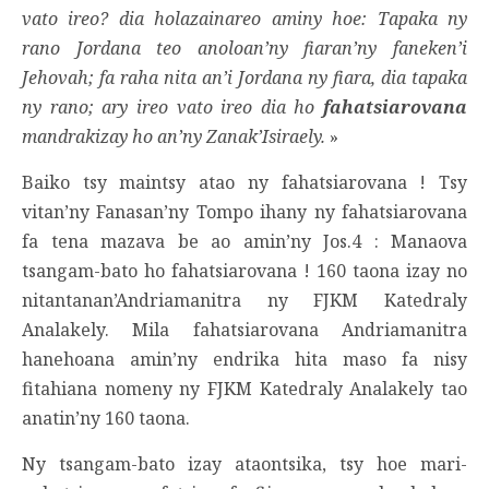
vato ireo? dia holazainareo aminy hoe: Tapaka ny
rano Jordana teo anoloan’ny fiaran’ny faneken’i
Jehovah; fa raha nita an’i Jordana ny fiara, dia tapaka
ny rano; ary ireo vato ireo dia ho
fahatsiarovana
mandrakizay ho an’ny Zanak’Isiraely.
»
Baiko tsy maintsy atao ny fahatsiarovana ! Tsy
vitan’ny Fanasan’ny Tompo ihany ny fahatsiarovana
fa tena mazava be ao amin’ny Jos.4 : Manaova
tsangam-bato ho fahatsiarovana ! 160 taona izay no
nitantanan’Andriamanitra ny FJKM Katedraly
Analakely. Mila fahatsiarovana Andriamanitra
hanehoana amin’ny endrika hita maso fa nisy
fitahiana nomeny ny FJKM Katedraly Analakely tao
anatin’ny 160 taona.
Ny tsangam-bato izay ataontsika, tsy hoe mari-