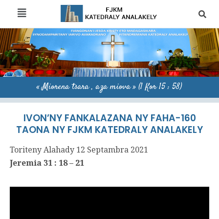
« Miorena tsara , aza miova » (1 Kor 15 : 58)
IVON’NY FANKALAZANA NY FAHA-160
TAONA NY FJKM KATEDRALY ANALAKELY
Toriteny Alahady 12 Septambra 2021
Jeremia 31 : 18 – 21