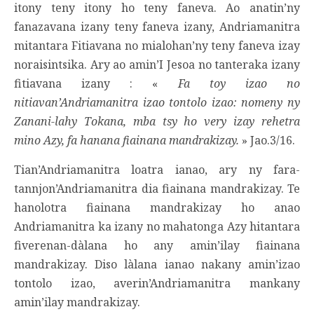
itony teny itony ho teny faneva. Ao anatin’ny
fanazavana izany teny faneva izany, Andriamanitra
mitantara Fitiavana no mialohan’ny teny faneva izay
noraisintsika. Ary ao amin’I Jesoa no tanteraka izany
fitiavana izany : «
Fa toy izao no
nitiavan’Andriamanitra izao tontolo izao: nomeny ny
Zanani-lahy Tokana, mba tsy ho very izay rehetra
mino Azy, fa hanana fiainana mandrakizay.
» Jao.3/16.
Tian’Andriamanitra loatra ianao, ary ny fara-
tannjon’Andriamanitra dia fiainana mandrakizay. Te
hanolotra fiainana mandrakizay ho anao
Andriamanitra ka izany no mahatonga Azy hitantara
fiverenan-dàlana ho any amin’ilay fiainana
mandrakizay. Diso làlana ianao nakany amin’izao
tontolo izao, averin’Andriamanitra mankany
amin’ilay mandrakizay.