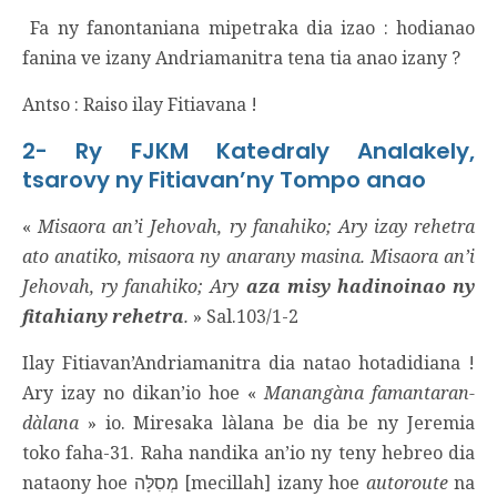
Fa ny fanontaniana mipetraka dia izao : hodianao
fanina ve izany Andriamanitra tena tia anao izany ?
Antso : Raiso ilay Fitiavana !
2- Ry FJKM Katedraly Analakely,
tsarovy ny Fitiavan’ny Tompo anao
«
Misaora an’i Jehovah, ry fanahiko; Ary izay rehetra
ato anatiko, misaora ny anarany masina. Misaora an’i
Jehovah, ry fanahiko; Ary
aza misy hadinoinao ny
fitahiany rehetra
.
» Sal.103/1-2
Ilay Fitiavan’Andriamanitra dia natao hotadidiana !
Ary izay no dikan’io hoe «
Manangàna famantaran-
dàlana
» io. Miresaka làlana be dia be ny Jeremia
toko faha-31. Raha nandika an’io ny teny hebreo dia
nataony hoe מְסִלָּה [mecillah] izany hoe
autoroute
na