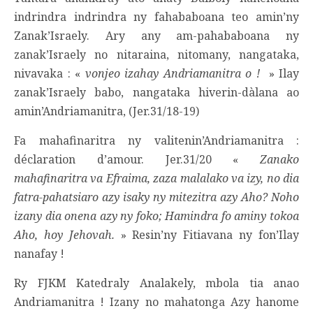
indrindra indrindra ny fahababoana teo amin’ny
Zanak’Israely. Ary any am-pahababoana ny
zanak’Israely no nitaraina, nitomany, nangataka,
nivavaka : «
vonjeo izahay Andriamanitra o !
» Ilay
zanak’Israely babo, nangataka hiverin-dàlana ao
amin’Andriamanitra, (Jer.31/18-19)
Fa mahafinaritra ny valitenin’Andriamanitra :
déclaration d’amour. Jer.31/20 «
Zanako
mahafinaritra va Efraima, zaza malalako va izy, no dia
fatra-pahatsiaro azy isaky ny mitezitra azy Aho? Noho
izany dia onena azy ny foko; Hamindra fo aminy tokoa
Aho, hoy Jehovah.
» Resin’ny Fitiavana ny fon’Ilay
nanafay !
Ry FJKM Katedraly Analakely, mbola tia anao
Andriamanitra ! Izany no mahatonga Azy hanome