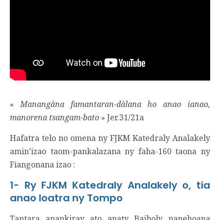
«
Manangàna famantaran-dàlana ho anao ianao,
manorena tsangam-bato
» Jer.31/21a
Hafatra telo no omena ny FJKM Katedraly Analakely
amin’izao taom-pankalazana ny faha-160 taona ny
Fiangonana izao :
1- Ry FJKM Katedraly Analakely o, tia
anao loatra ny Tompo
Tantara anankiray ato anaty Baiboly nanehoana