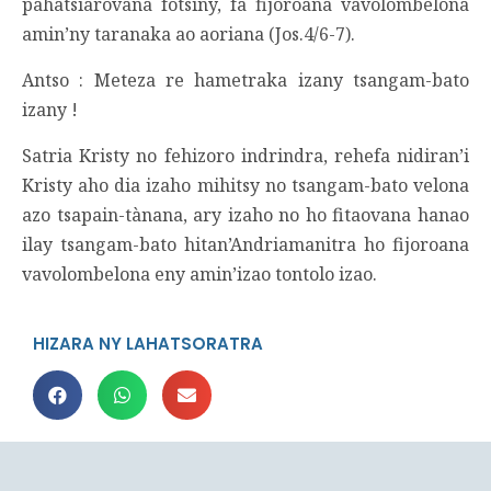
pahatsiarovana fotsiny, fa fijoroana vavolombelona
amin’ny taranaka ao aoriana (Jos.4/6-7).
Antso : Meteza re hametraka izany tsangam-bato
izany !
Satria Kristy no fehizoro indrindra, rehefa nidiran’i
Kristy aho dia izaho mihitsy no tsangam-bato velona
azo tsapain-tànana, ary izaho no ho fitaovana hanao
ilay tsangam-bato hitan’Andriamanitra ho fijoroana
vavolombelona eny amin’izao tontolo izao.
HIZARA NY LAHATSORATRA