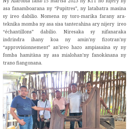
Ny Alarobia faha-15 martsa 2023 ny KTT no nijery ny
asa fanamboarana ny “Pupitres”, ny latabatra masina
sy ireo dabilio. Nomena ny toro-marika farany ara-
teknika momba ny asa sisa tanterahina ary nijery ireo
“échantillons” dabilio. Niresaka sy nifanaraka
indrindra ihany koa ny amin’ny fizotran’ny
“approvisionnement” an’ireo hazo ampiasaina sy ny
fomba hamitàna ny asa mialohan’ny fanokànana ny
trano fiangonana.