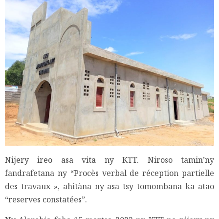
Nijery ireo asa vita ny KTT. Niroso tamin’ny
fandrafetana ny “Procès verbal de réception partielle
des travaux », ahitàna ny asa tsy tomombana ka atao
“reserves constatées”.