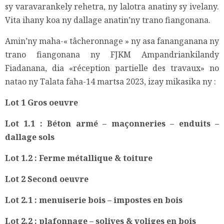
sy varavarankely rehetra, ny lalotra anatiny sy ivelany.
Vita ihany koa ny dallage anatin’ny trano fiangonana.
Amin’ny maha-« tâcheronnage » ny asa fananganana ny
trano fiangonana ny FJKM Ampandriankilandy
Fiadanana, dia «réception partielle des travaux» no
natao ny Talata faha-14 martsa 2023, izay mikasika ny :
Lot 1 Gros oeuvre
Lot 1.1 : Béton armé – maçonneries – enduits –
dallage sols
Lot 1.2 : Ferme métallique & toiture
Lot 2 Second oeuvre
Lot 2.1 : menuiserie bois – impostes en bois
Lot 2.2 : plafonnage – solives & voliges en bois