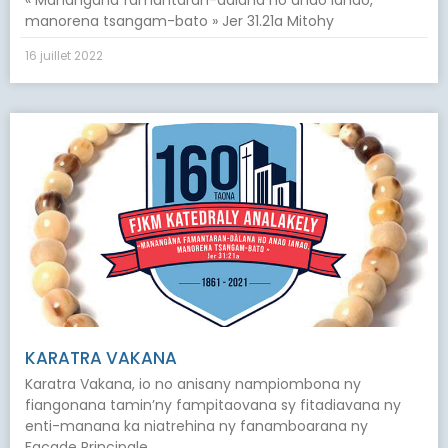
« Manangàna famantaran-dalana ho anao ianao,
manorena tsangam-bato » Jer 31.21a Mitohy
16 juillet 2022
KARATRA VAKANA
Karatra Vakana, io no anisany nampiombona ny
fiangonana tamin’ny fampitaovana sy fitadiavana ny
enti-manana ka niatrehina ny fanamboarana ny
Façade Principale.