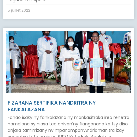
5 juillet 2022
FIZARANA SERTIFIKA NANDRITRA NY
FANKALAZANA
Fanao isaky ny fankalazana ny mankasitraka ireo rehetra
namelona sy niasa teo anivon’ny fiangonana ka tsy diso
anjara tamin’izany ny mpanompon’Andriamanitra izay
voaantso teto amin’ny FJKM Katedraly Analakely.