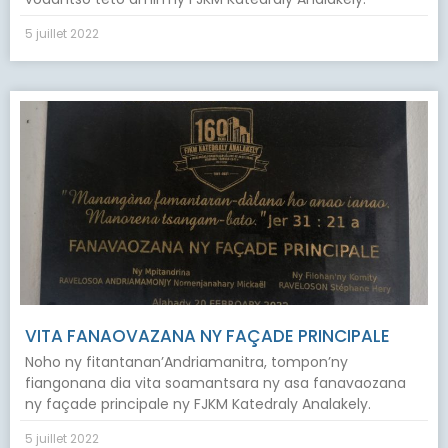
5 juillet 2022
VITA FANAOVAZANA NY FAÇADE PRINCIPALE
Noho ny fitantanan’Andriamanitra, tompon’ny
fiangonana dia vita soamantsara ny asa fanavaozana
ny façade principale ny FJKM Katedraly Analakely.
5 juillet 2022