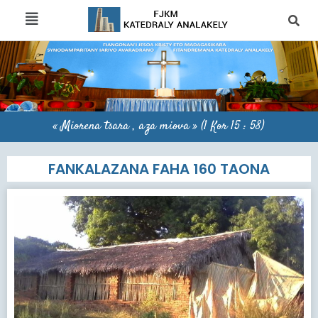
« Miorena tsara , aza miova » (1 Kor 15 : 58)
FANKALAZANA FAHA 160 TAONA