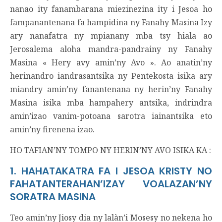
nanao ity fanambarana miezinezina ity i Jesoa ho
fampanantenana fa hampidina ny Fanahy Masina Izy
ary nanafatra ny mpianany mba tsy hiala ao
Jerosalema aloha mandra-pandrainy ny Fanahy
Masina « Hery avy amin’ny Avo ». Ao anatin’ny
herinandro iandrasantsika ny Pentekosta isika ary
miandry amin’ny fanantenana ny herin’ny Fanahy
Masina isika mba hampahery antsika, indrindra
amin’izao vanim-potoana sarotra iainantsika eto
amin’ny firenena izao.
HO TAFIAN’NY TOMPO NY HERIN’NY AVO ISIKA KA :
1. HAHATAKATRA FA I JESOA KRISTY NO
FAHATANTERAHAN’IZAY VOALAZAN’NY
SORATRA MASINA
Teo amin’ny Jiosy dia ny lalàn’i Mosesy no nekena ho