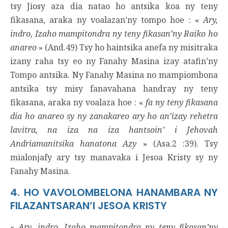
tsy Jiosy aza dia natao ho antsika koa ny teny
fikasana, araka ny voalazan’ny tompo hoe : «
Ary,
indro, Izaho mampitondra ny teny fikasan’ny Raiko ho
anareo
» (And.49) Tsy ho haintsika anefa ny misitraka
izany raha tsy eo ny Fanahy Masina izay atafin’ny
Tompo antsika. Ny Fanahy Masina no mampiombona
antsika tsy misy fanavahana handray ny teny
fikasana, araka ny voalaza hoe : «
fa ny teny fikasana
dia ho anareo sy ny zanakareo ary ho an’izay rehetra
lavitra, na iza na iza hantsoin’ i Jehovah
Andriamanitsika hanatona Azy
» (Asa.2 :39). Tsy
mialonjafy ary tsy manavaka i Jesoa Kristy sy ny
Fanahy Masina.
4. HO VAVOLOMBELONA HANAMBARA NY
FILAZANTSARAN’I JESOA KRISTY
«
Ary, indro, Izaho mampitondra ny teny fikasan’ny