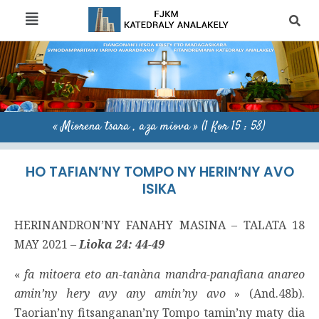
« Miorena tsara , aza miova » (1 Kor 15 : 58)
HO TAFIAN’NY TOMPO NY HERIN’NY AVO
ISIKA
HERINANDRON’NY FANAHY MASINA – TALATA 18
MAY 2021 –
Lioka 24: 44-49
«
fa mitoera eto an-tanàna mandra-panafiana anareo
amin’ny hery avy any amin’ny avo
» (And.48b).
Taorian’ny fitsanganan’ny Tompo tamin’ny maty dia