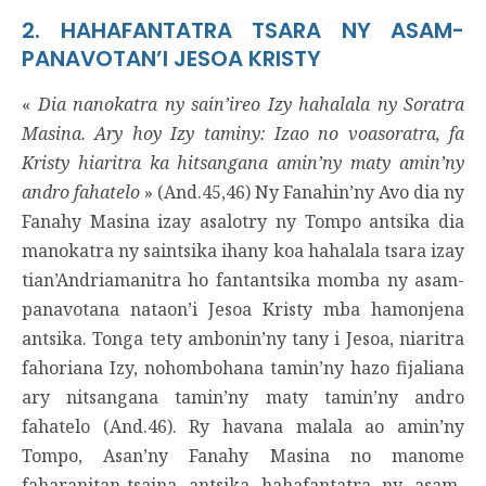
2. HAHAFANTATRA TSARA NY ASAM-
PANAVOTAN’I JESOA KRISTY
«
Dia nanokatra ny sain’ireo Izy hahalala ny Soratra
Masina. Ary hoy Izy taminy: Izao no voasoratra, fa
Kristy hiaritra ka hitsangana amin’ny maty amin’ny
andro fahatelo
» (And.45,46) Ny Fanahin’ny Avo dia ny
Fanahy Masina izay asalotry ny Tompo antsika dia
manokatra ny saintsika ihany koa hahalala tsara izay
tian’Andriamanitra ho fantantsika momba ny asam-
panavotana nataon’i Jesoa Kristy mba hamonjena
antsika. Tonga tety ambonin’ny tany i Jesoa, niaritra
fahoriana Izy, nohombohana tamin’ny hazo fijaliana
ary nitsangana tamin’ny maty tamin’ny andro
fahatelo (And.46). Ry havana malala ao amin’ny
Tompo, Asan’ny Fanahy Masina no manome
faharanitan-tsaina antsika hahafantatra ny asam-