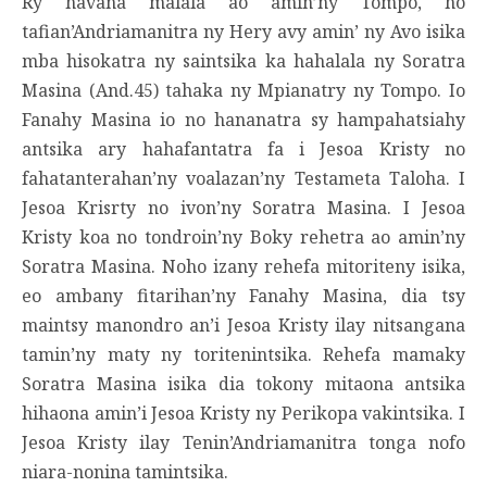
Ry havana malala ao amin’ny Tompo, ho
tafian’Andriamanitra ny Hery avy amin’ ny Avo isika
mba hisokatra ny saintsika ka hahalala ny Soratra
Masina (And.45) tahaka ny Mpianatry ny Tompo. Io
Fanahy Masina io no hananatra sy hampahatsiahy
antsika ary hahafantatra fa i Jesoa Kristy no
fahatanterahan’ny voalazan’ny Testameta Taloha. I
Jesoa Krisrty no ivon’ny Soratra Masina. I Jesoa
Kristy koa no tondroin’ny Boky rehetra ao amin’ny
Soratra Masina. Noho izany rehefa mitoriteny isika,
eo ambany fitarihan’ny Fanahy Masina, dia tsy
maintsy manondro an’i Jesoa Kristy ilay nitsangana
tamin’ny maty ny toritenintsika. Rehefa mamaky
Soratra Masina isika dia tokony mitaona antsika
hihaona amin’i Jesoa Kristy ny Perikopa vakintsika. I
Jesoa Kristy ilay Tenin’Andriamanitra tonga nofo
niara-nonina tamintsika.