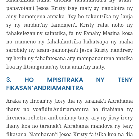
panavotan’i Jesoa Kristy izay maty sy nanolotra ny
ainy hamonjena antsika. Tsy ho takantsika ny lanja
sy ny sandan’ny famonjen’i Kristy raha noho ny
fahakelezan’ny saintsika, fa ny Fanahy Masina kosa
no mameno ny fahalalantsika hahatsapa ny maha
sarobidy ny asam-pamonjen’i Jesoa Kristy nandresy
ny herin’ny fahafatesana ary mampanantena antsika
koa ny fitsanganan’ny tena amin’ny maty.
3. HO MPISITRAKA NY TENY
FIKASAN’ANDRIAMANITRA
Araka ny finoan’ny Jiosy dia ny taranak’i Abrahama
ihany no voafidin’Andriamanitra ho fitahiana ny
firenena rehetra ambonin’ny tany, ary ny jiosy irery
ihany koa no taranak’i Abrahama mandova ny teny
fikasana. Nambaran’i Jesoa Kristy fa isika koa na dia