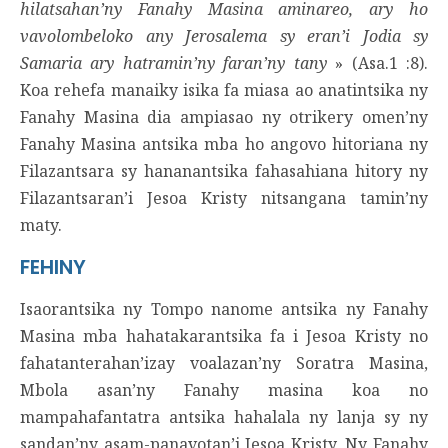
hilatsahan’ny Fanahy Masina aminareo, ary ho
vavolombeloko any Jerosalema sy eran’i Jodia sy
Samaria ary hatramin’ny faran’ny tany
» (Asa.1 :8).
Koa rehefa manaiky isika fa miasa ao anatintsika ny
Fanahy Masina dia ampiasao ny otrikery omen’ny
Fanahy Masina antsika mba ho angovo hitoriana ny
Filazantsara sy hananantsika fahasahiana hitory ny
Filazantsaran’i Jesoa Kristy nitsangana tamin’ny
maty.
FEHINY
Isaorantsika ny Tompo nanome antsika ny Fanahy
Masina mba hahatakarantsika fa i Jesoa Kristy no
fahatanterahan’izay voalazan’ny Soratra Masina,
Mbola asan’ny Fanahy masina koa no
mampahafantatra antsika hahalala ny lanja sy ny
sandan’ny asam-panavotan’i Jesoa Kristy, Ny Fanahy