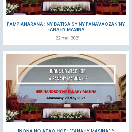
FAMPIANARANA : NY BATISA SY NY FANAVAOZAN’NY
FANAHY MASINA
22 mai 2021
INONA NO ATAO HOE : "FANAHY MASINA" ?