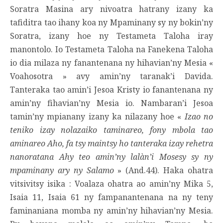
Soratra Masina ary nivoatra hatrany izany ka
tafiditra tao ihany koa ny Mpaminany sy ny bokin’ny
Soratra, izany hoe ny Testameta Taloha iray
manontolo. Io Testameta Taloha na Fanekena Taloha
io dia milaza ny fanantenana ny hihavian’ny Mesia «
Voahosotra » avy amin’ny taranak’i Davida.
Tanteraka tao amin’i Jesoa Kristy io fanantenana ny
amin’ny fihavian’ny Mesia io. Nambaran’i Jesoa
tamin’ny mpianany izany ka nilazany hoe «
Izao no
teniko izay nolazaiko taminareo, fony mbola tao
aminareo Aho, fa tsy maintsy ho tanteraka izay rehetra
nanoratana Ahy teo amin’ny lalàn’i Mosesy sy ny
mpaminany ary ny Salamo
» (And.44). Haka ohatra
vitsivitsy isika : Voalaza ohatra ao amin’ny Mika 5,
Isaia 11, Isaia 61 ny fampanantenana na ny teny
faminaniana momba ny amin’ny hihavian’ny Mesia.