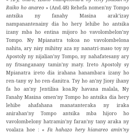
Raiko ho anareo
» (And.48) Rehefa nomen’ny Tompo
antsika ny fanahy Masina arak’izay
nampanantenainy dia ho hery lehibe ho antsika
izany mba ho entina mijoro ho vavolombelon’ny
Tompo. Ny Mpianatra tokoa no vavolombelona
nahita, ary nisy mihitsy aza ny nanatri-maso toy ny
Apostoly ny nijalian’ny Tompo, ny nahafatesany ary
ny fitsanganany tamin’ny maty. Ireto Apostoly sy
Mpianatra ireto dia irahana hanambara izany ho
ren-tany sy ho ren-danitra. Tsy ho an’ny Jiosy ihany
fa ho an’ny Jentilisa koa.Ry havana malala, Ny
Fanahy Masina omen’ny Tompo ho antsika dia hery
lehibe ahafahana manatanteraka ny iraka
anirahan’ny Tompo antsika mba hijoro ho
vavolombelony hatramin’ny faran’ny tany araka ny
voalaza hoe : «
Fa hahazo hery hianareo amin’ny